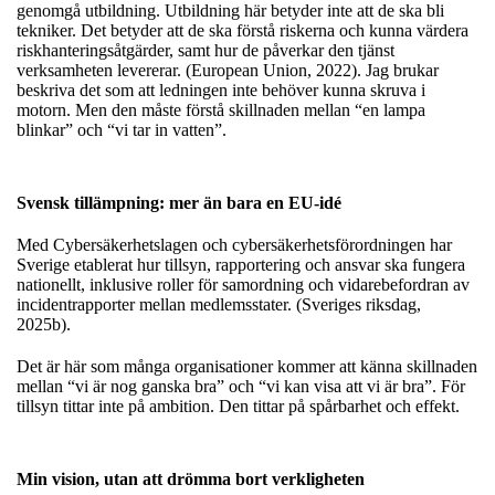
genomgå utbildning. Utbildning här betyder inte att de ska bli
tekniker. Det betyder att de ska förstå riskerna och kunna värdera
riskhanteringsåtgärder, samt hur de påverkar den tjänst
verksamheten levererar. (European Union, 2022). Jag brukar
beskriva det som att ledningen inte behöver kunna skruva i
motorn. Men den måste förstå skillnaden mellan “en lampa
blinkar” och “vi tar in vatten”.
Svensk tillämpning: mer än bara en EU-idé
Med Cybersäkerhetslagen och cybersäkerhetsförordningen har
Sverige etablerat hur tillsyn, rapportering och ansvar ska fungera
nationellt, inklusive roller för samordning och vidarebefordran av
incidentrapporter mellan medlemsstater. (Sveriges riksdag,
2025b).
Det är här som många organisationer kommer att känna skillnaden
mellan “vi är nog ganska bra” och “vi kan visa att vi är bra”. För
tillsyn tittar inte på ambition. Den tittar på spårbarhet och effekt.
Min vision, utan att drömma bort verkligheten