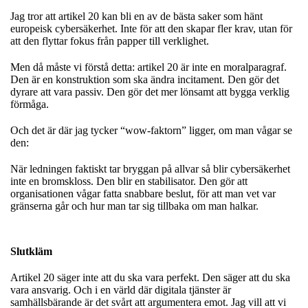
Jag tror att artikel 20 kan bli en av de bästa saker som hänt
europeisk cybersäkerhet. Inte för att den skapar fler krav, utan för
att den flyttar fokus från papper till verklighet.
Men då måste vi förstå detta: artikel 20 är inte en moralparagraf.
Den är en konstruktion som ska ändra incitament. Den gör det
dyrare att vara passiv. Den gör det mer lönsamt att bygga verklig
förmåga.
Och det är där jag tycker “wow-faktorn” ligger, om man vågar se
den:
När ledningen faktiskt tar bryggan på allvar så blir cybersäkerhet
inte en bromskloss. Den blir en stabilisator. Den gör att
organisationen vågar fatta snabbare beslut, för att man vet var
gränserna går och hur man tar sig tillbaka om man halkar.
Slutkläm
Artikel 20 säger inte att du ska vara perfekt. Den säger att du ska
vara ansvarig. Och i en värld där digitala tjänster är
samhällsbärande är det svårt att argumentera emot. Jag vill att vi