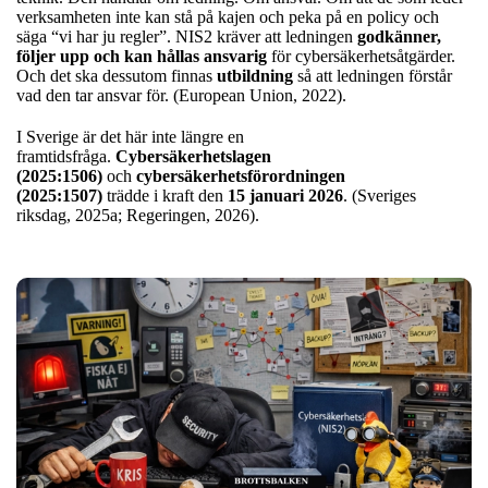
verksamheten inte kan stå på kajen och peka på en policy och
säga “vi har ju regler”. NIS2 kräver att ledningen
godkänner,
följer upp och kan hållas ansvarig
för cybersäkerhetsåtgärder.
Och det ska dessutom finnas
utbildning
så att ledningen förstår
vad den tar ansvar för. (European Union, 2022).
I Sverige är det här inte längre en
framtidsfråga.
Cybersäkerhetslagen
(2025:1506)
och
cybersäkerhetsförordningen
(2025:1507)
trädde i kraft den
15 januari 2026
. (Sveriges
riksdag, 2025a; Regeringen, 2026).