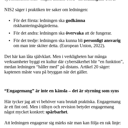
NIS2 säger i praktiken tre saker om ledningen:
För det första: ledningen ska
godkänna
riskhanteringsåtgärderna.
För det andra: ledningen ska
övervaka
att de fungerar.
För det tredje: ledningen ska kunna bli
personligt ansvarig
om man inte sköter detta. (European Union, 2022).
Det här kan låta självklart. Men i verkligheten har många
verksamheter byggt en kultur där cybersäkerhet blir “en funktion”,
medan ledningen “håller med” på distans. Artikel 20 säger:
kaptenen måste vara på bryggan när det gäller.
“Engagemang” är inte en känsla – det är styrning som syns
Här tycker jag att vi behöver vara brutalt praktiska. Engagemang
är ett fint ord. Men i tillsyn och revision betyder engagemang
något mycket konkret:
spårbarhet
.
Att ledningen engagerar sig märks när man kan följa en rak linje: