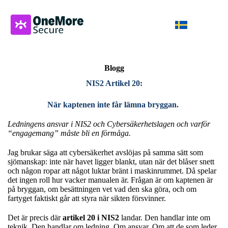
Blogg
NIS2 Artikel 20:
När kaptenen inte får lämna bryggan.
Ledningens ansvar i NIS2 och Cybersäkerhetslagen och varför
“engagemang” måste bli en förmåga.
Jag brukar säga att cybersäkerhet avslöjas på samma sätt som
sjömanskap: inte när havet ligger blankt, utan när det blåser snett
och någon ropar att något luktar bränt i maskinrummet. Då spelar
det ingen roll hur vacker manualen är. Frågan är om kaptenen är
på bryggan, om besättningen vet vad den ska göra, och om
fartyget faktiskt går att styra när sikten försvinner.
Det är precis där
artikel 20 i NIS2
landar. Den handlar inte om
teknik. Den handlar om ledning. Om ansvar. Om att de som leder