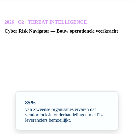
2026 · Q2 · THREAT INTELLIGENCE
Cyber Risk Navigator — Bouw operationele veerkracht
In samenwerking met Radar Group en Northwave Cyber
Security · Q2 update
Een kwartaalrapport over dreigingsinformatie voor Scandinavische
organisaties.
Het rapport benadrukt hoe digitale autonomie is
geëvolueerd van een strategisch onderwerp naar een cruciaal
aspect voor de veerkracht van organisaties.
85%
van Zweedse organisaties ervaren dat
vendor lock-in onderhandelingen met IT-
leveranciers bemoeilijkt.