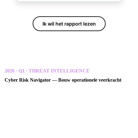
Ik wil het rapport lezen
2026 · Q1 · THREAT INTELLIGENCE
Cyber Risk Navigator — Bouw operationele veerkracht
In samenwerking met Radar Group en Northwave Cyber
Security · Q1 update
Een kwartaalrapport over dreigingsinformatie voor Scandinavische
organisaties. Deze editie behandelt de cybersecuritywet/NIS2, de
explosie van AI-gedreven aanvallen en de sterke stijging van
incidenten in de toeleveringsketen.