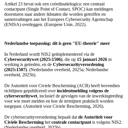
Artikel 23 bevat ook een coördinatielogica: een centraal
contactpunt (Single Point of Contact, SPOC) kan meldingen
doorsturen naar andere lidstaten die worden getroffen en
samenvattingen aan het Europees Cybersecurity Agentschap
(ENISA) overleggen. (Europese Unie, 2022).
Nederlandse toepassing: dit is geen "EU-theorie" meer
In Nederland wordt NIS2 geïmplementeerd via de
Cybersecuritywet (2025:1506)
, die op
15 januari 2026
in
werking is getreden, en de
Cybersecurityverordening
(2025:1507)
. (Nederlandse overheid, 2025a; Nederlandse
overheid, 2025b).
De Autoriteit voor Civiele Bescherming (ACB) heeft bovendien
richtlijnen gepubliceerd over
incidentmelding volgens de
cybersecuritywet
, inclusief de gevolgen van de inwerkingtreding
voor wie moet melden en hoe de termijnen praktisch worden
toegepast. (Autoriteit voor Civiele Bescherming, 2026).
De cybersecurityverordening bepaalt dat
de Autoriteit voor
Civiele Bescherming
het
centrale contactpunt
is volgens NIS2.
(Nederlandse overheid, 2025b).