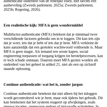
authenticatie onderdeel van de feitelijke eisen, niet slechts een
aanbeveling (Zweeds parlement, 2025a; Zweeds parlement,
2025b; Regering, 2026).
Een realistische kijk: MFA is geen wondermiddel
Multifactor-authenticatie (MFA) betekent dat je minimaal twee
verschillende factoren gebruikt om in te loggen. Dit kan iets zijn
dat je weet, iets dat je hebt of iets dat je bent. MFA verkleint de
kans aanzienlijk dat een gestolen wachtwoord voldoende is. Maar
MFA is geen magie. Als iemand een sessie kapen, social
engineering toepassen of toegang krijgen tot herstelprocessen, kan
er toch schade ontstaan. Daarom moet MFA gezien worden als
onderdeel van het geheel in artikel 21, niet als een op zichzelf
staande oplossing.
Continue authenticatie: wat het is, zonder jargon
Continue authenticatie betekent dat niet alleen bij het inloggen
wordt gecontroleerd wie je bent, maar ook tijdens het gebruik. Dit
kan betekenen dat het systeem reageert op afwijkingen, zoals
nieuwe locaties, ongewoon gedrag of risicovolle activiteiten. In