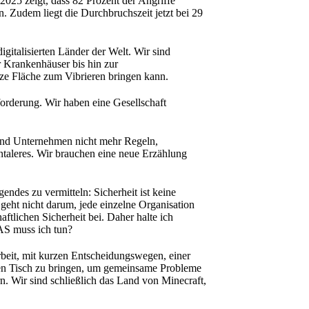
25 zeigt, dass 82 Prozent der Angriffe
. Zudem liegt die Durchbruchszeit jetzt bei 29
igitalisierten Länder der Welt. Wir sind
 Krankenhäuser bis hin zur
anze Fläche zum Vibrieren bringen kann.
forderung. Wir haben eine Gesellschaft
n und Unternehmen nicht mehr Regeln,
taleres. Wir brauchen eine neue Erzählung
des zu vermitteln: Sicherheit ist keine
 geht nicht darum, jede einzelne Organisation
aftlichen Sicherheit bei. Daher halte ich
WAS muss ich tun?
rbeit, mit kurzen Entscheidungswegen, einer
einen Tisch zu bringen, um gemeinsame Probleme
n. Wir sind schließlich das Land von Minecraft,