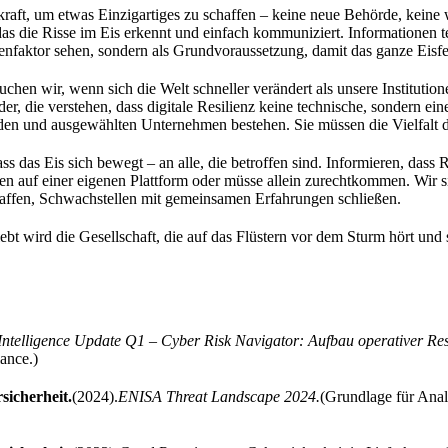
skraft, um etwas Einzigartiges zu schaffen – keine neue Behörde, keine
 das die Risse im Eis erkennt und einfach kommuniziert. Informationen t
enfaktor sehen, sondern als Grundvoraussetzung, damit das ganze Eisfel
hen wir, wenn sich die Welt schneller verändert als unsere Institut
, die verstehen, dass digitale Resilienz keine technische, sondern eine
den und ausgewählten Unternehmen bestehen. Sie müssen die Vielfalt d
 das Eis sich bewegt – an alle, die betroffen sind. Informieren, dass R
men auf einer eigenen Plattform oder müsse allein zurechtkommen. Wir s
affen, Schwachstellen mit gemeinsamen Erfahrungen schließen.
bt wird die Gesellschaft, die auf das Flüstern vor dem Sturm hört und 
Intelligence Update Q1 – Cyber Risk Navigator: Aufbau operativer Resi
ance.)
icherheit.
(2024).
ENISA Threat Landscape 2024.
(Grundlage für Ana