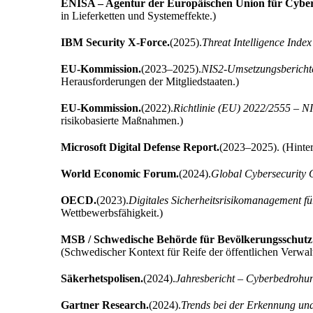
ENISA – Agentur der Europäischen Union für Cybers
in Lieferketten und Systemeffekte.)
IBM Security X‑Force.
(2025).
Threat Intelligence Index
EU-Kommission.
(2023–2025).
NIS2-Umsetzungsberichte
Herausforderungen der Mitgliedstaaten.)
EU-Kommission.
(2022).
Richtlinie (EU) 2022/2555 – NI
risikobasierte Maßnahmen.)
Microsoft Digital Defense Report.
(2023–2025). (Hinter
World Economic Forum.
(2024).
Global Cybersecurity 
OECD.
(2023).
Digitales Sicherheitsrisikomanagement fü
Wettbewerbsfähigkeit.)
MSB / Schwedische Behörde für Bevölkerungsschut
(Schwedischer Kontext für Reife der öffentlichen Verwa
Säkerhetspolisen.
(2024).
Jahresbericht – Cyberbedrohu
Gartner Research.
(2024).
Trends bei der Erkennung und