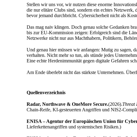
Stellen wir uns vor, wir nutzen diese enorme Innovation
die nur elitäre Clubs sind, sondern ein echtes Netzwerk,
bevor jemand durchbricht. Cybersicherheit nicht als Kost
Das mag naiv klingen. Doch genau solche Gedanken brauc
bis zur EU-Kommission zeigen: Erfolgreich sind die Länder
Netzwerke nicht nur aus Machthabern, Politikern, Behör
Und genau hier müssen wir anfangen: Mutig zu sagen, dass
verhalten. Nicht mehr so tun, als stünde jedes Unterneh
Eine echte Herdenimmunität gegen digitale Gefahren sch
Am Ende überlebt nicht das stärkste Unternehmen. Überle
Quellenverzeichnis
Radar, Northwave & OneMore Secure.
(2026).
Threat 
Chain-Reife, KI-gesteuerten Angriffen und NIS2-Compli
ENISA – Agentur der Europäischen Union für Cybers
Lieferkettenangriffen und systemischen Risiken.)