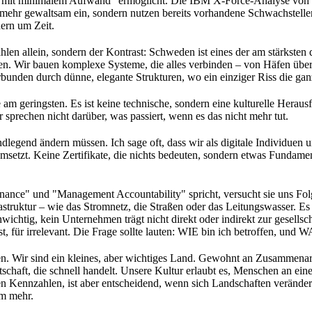
 mit minimalem Aufwand" ermöglicht. Die IBM X-Force-Analyse von 20
t mehr gewaltsam ein, sondern nutzen bereits vorhandene Schwachstellen
ern um Zeit.
hlen allein, sondern der Kontrast: Schweden ist eines der am stärksten d
ten. Wir bauen komplexe Systeme, die alles verbinden – von Häfen über
verbunden durch dünne, elegante Strukturen, wo ein einziger Riss die g
m geringsten. Es ist keine technische, sondern eine kulturelle Heraus
ir sprechen nicht darüber, was passiert, wenn es das nicht mehr tut.
dlegend ändern müssen. Ich sage oft, dass wir als digitale Individue
etzt. Keine Zertifikate, die nichts bedeuten, sondern etwas Fundamen
ce" und "Management Accountability" spricht, versucht sie uns Folgen
astruktur – wie das Stromnetz, die Straßen oder das Leitungswasser. Es
ichtig, kein Unternehmen trägt nicht direkt oder indirekt zur gesellsch
 für irrelevant. Die Frage sollte lauten: WIE bin ich betroffen, und 
eden. Wir sind ein kleines, aber wichtiges Land. Gewohnt an Zusammena
rtschaft, die schnell handelt. Unsere Kultur erlaubt es, Menschen an 
hen Kennzahlen, ist aber entscheidend, wenn sich Landschaften veränder
em mehr.