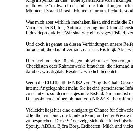
Angriffspunkt, da dies "hohe systemische Auswirkungen
mittlerweile "malwarefrei" sind – die Täter dringen nich
Minuten. Es geht längst nicht mehr nur um Technik, sond
Was mich aber wirklich innehalten lässt, sind nicht die Za
Vorreiter bei KI, IoT, Automatisierung und Cloud-Diens
Industrieproduktion. Wir sind wie ein riesiges Eisfeld, 
Und doch ist genau an diesen Verbindungen unsere Reife a
aufgebaut, die darauf vertraut, dass das Eis trägt. Aber w
Hier beginne ich zu überlegen, ob wir unser Denken grun
Checklisten oder Rahmenwerke brauchen, die niemand ums
darüber, was digitale Resilienz wirklich bedeutet.
Wenn die EU-Richtlinie NIS2 von "Supply Chain Governan
interne Angelegenheit mehr. Sie ist eine gemeinsame Infr
zu schützen, sondern das gesamte Eisfeld. Niemand ist unw
Diskussionen darüber, ob man von NIS2/CSL betroffen ist,
Vielleicht liegt hier eine einzigartige Chance für Schw
öffentlichen Hand, die bündeln kann, und einer Privatwi
zu besprechen. Diese Stärke zeigt sich nicht in technisc
Spotify, ABBA, Björn Borg, Erdbeeren, Milch und viel